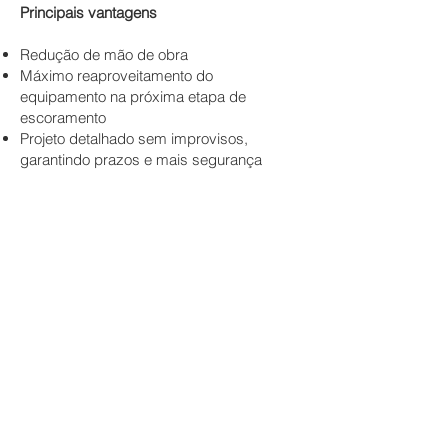
Principais vantagens
Redução de mão de obra
Máximo reaproveitamento do
equipamento na próxima etapa de
escoramento
Projeto detalhado sem improvisos,
garantindo prazos e mais segurança
Características Técnicas
Cada poste da torre convencional suporta
uma carga de até 2 toneladas