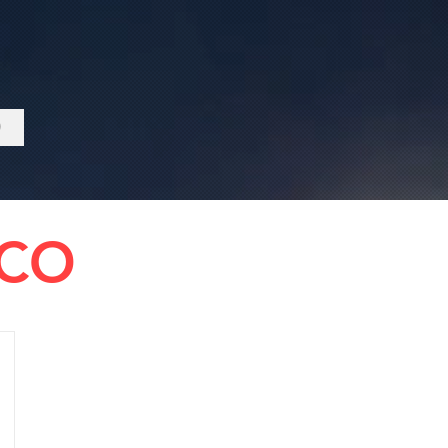
O
SCO