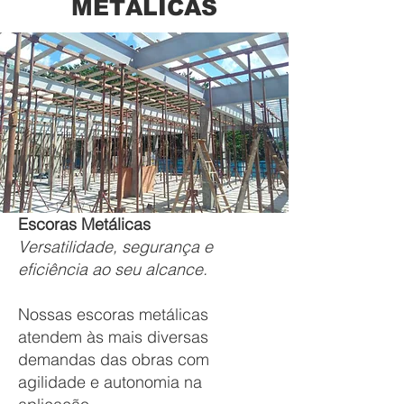
METÁLICAS
Escoras Metálicas
Versatilidade, segurança e
eficiência ao seu alcance.
Nossas escoras metálicas
atendem às mais diversas
demandas das obras com
agilidade e autonomia na