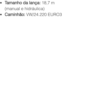
Tamanho da lança:
18,7 m
(manual e hidráulica)
Caminhão:
VW/24.220 EURO3
WORKER
Placa:
NYH-5H92
Diferenciais:
Ideal para operações
que exigem maior alcance e
potência, sendo uma solução
confiável para serviços industriais
e logísticos.​​​
ING 52.500
– Versatilidade para
demandas exigentes